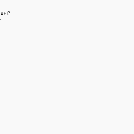
вні?
?