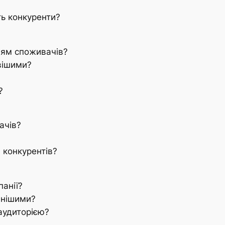
ть конкуренти?
ням споживачів?
вішими?
?
ачів?
 конкурентів?
анії?
ивнішими?
аудиторією?