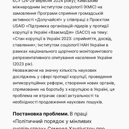
ЄС» (24-29 вересня 2024 року); Київським
міжнародним інститутом соціології (КМІС) на
замовлення Програми сприяння громадській
активності «Долучайся!» у співпраці з Проєктом
USAID «Підтримка організацій-лідерів у протидії
корупції в Україні «ВзаємоДія» (SACCI) на тему:
«Стан корупції в Україні 2023: сприйняття, досвід,
ставлення»; Інститутом соціології НАН України в
рамках національного щорічного моніторингового
репрезентативного опитування населення України
(2023 рік).
Незважаючи на значну кількість наукових
досліджень у сфері протидії корупції, проведення
антикорупційних реформ, створення нових органів,
спрямованих на боротьбу з корупцією в Україні, ця
проблема не втрачає своєї актуальності та
необхідності продовження наукових пошуків.
Постановка проблеми.
В праці
«Політичний порядок у мінливих
суспільствах» Семюел Хантінгтон про