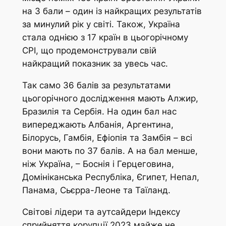
на 3 бали – один із найкращих результатів
за минулий рік у світі. Також, Україна
стала однією з 17 країн в цьогорічному
СРІ, що продемонстрували свій
найкращий показник за увесь час.
Так само 36 балів за результатами
цьогорічного дослідження мають Алжир,
Бразилія та Сербія. На один бал нас
випереджають Албанія, Аргентина,
Білорусь, Гамбія, Ефіопія та Замбія – всі
вони мають по 37 балів. А на бал менше,
ніж Україна, – Боснія і Герцеговина,
Домініканська Республіка, Єгипет, Непал,
Панама, Сьєрра-Леоне та Таїланд.
Світові лідери та аутсайдери Індексу
сприйняття корупції 2023 майже не