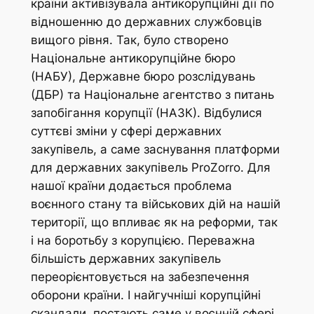
країни активізувала антикорупційні дії по
відношенню до державних службовців
вищого рівня. Так, було створено
Національне антикорупційне бюро
(НАБУ), Державне бюро розслідувань
(ДБР) та Національне агентство з питань
запобігання корупції (НАЗК). Відбулися
суттєві зміни у сфері державних
закупівель, а саме заснування платформи
для державних закупівель ProZorro. Для
нашої країни додається проблема
воєнного стану та військових дій на нашій
території, що впливає як на реформи, так
і на боротьбу з корупцією. Переважна
більшість державних закупівель
переорієнтовується на забезпечення
оборони країни. І найгучніші корупційні
скандали, постають саме у воєнній сфері,