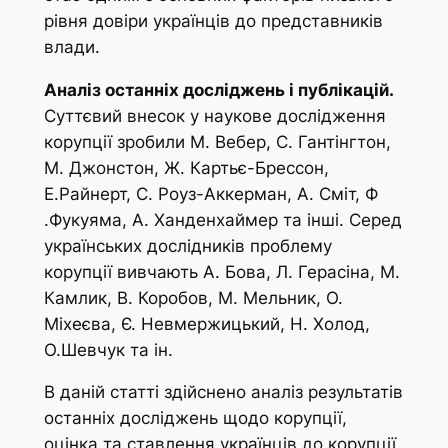
рівня довіри українців до представників
влади.
Аналіз останніх досліджень і публікацій.
Суттєвий внесок у наукове дослідження
корупції зробили М. Вебер, С. Гантінгтон,
М. Джонстон, Ж. Картьє-Брессон,
Е.Райнерт, С. Роуз-Аккерман, А. Сміт, Ф
.Фукуяма, А. Ханденхаймер та інші. Серед
українських дослідників проблему
корупції вивчають А. Бова, Л. Герасіна, М.
Камлик, В. Коробов, М. Мельник, О.
Міхеєва, Є. Невмержицький, Н. Холод,
О.Шевчук та ін.
В даній статті здійснено аналіз результатів
останніх досліджень щодо корупції,
оцінка та ставлення українців до корупції,