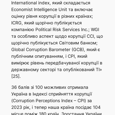
International index, який складається
Economist Intelligence Unit та включає
оцінку рівня корупції в різних країнах;
ICRG, який щорічно публікується
компанією Political Risk Services Inc.; WGI
та особливо аспект щодо корупції CCI, що
щорічно публікується Світовим банком;
Global Corruption Barometer (GCB), який є
публічним опитуванням, і CPI, який
вимірює рівень передбачуваної корупції в
державному секторі та опублікований TI»
[25].
36 балів зі 100 можливих отримала
Україна в Індексі сприйняття корупції
(Corruption Perceptions Index – CPI) за
2023 рік, і тепер наша країна посідає 104
місце поміж 180 країн. Зростання України