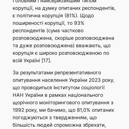
Головним і найсерйознішим типом
корупції, на думку опитаних респондентів,
є політична корупція (81%). Щодо
поширеності корупції, то 93%
респондентів (сума частково
розповсюджена, скоріше розповсюджена
та дуже розповсюджена) вважають, що
корупція є широко розповсюдженою по
всій Україні [17].
За результатами репрезентативного
опитування населення України 2023 року,
що проводиться Інститутом соціології
НАН України в рамках національного
щорічного моніторингового опитування з
1992 року, ми бачимо, що 81,0% опитаних
погоджуються з твердженням, що
більшість людей спроможна збрехати,