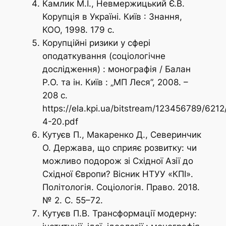
Камлик М.I., Невмержицький Є.В.
Корупція в Україні. Київ : Знання,
КОО, 1998. 179 с.
Корупційні ризики у сфері
оподаткування (соціологічне
дослідження) : монографія / Балан
Р.О. та ін. Київ : „МП Леся”, 2008. –
208 с.
https://ela.kpi.ua/bitstream/123456789/6212
4-20.pdf
Кутуєв П., Макаренко Д., Северинчик
О. Держава, що сприяє розвитку: чи
можливо подорож зі Східної Азії до
Східної Європи?
Вісник НТУУ «КПІ».
Політологія. Соціологія. Право.
2018.
№ 2. С. 55–72.
Кутуєв П.В. Трансформації модерну: