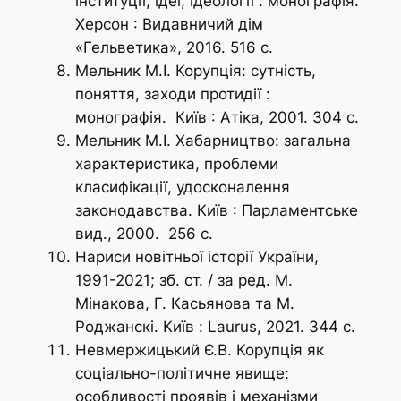
інституції, ідеї, ідеології : монографія.
Херсон : Видавничий дім
«Гельветика», 2016. 516 с.
Мельник М.І. Корупція: сутність,
поняття, заходи протидії :
монографія. Київ : Атіка, 2001. 304 с.
Мельник М.І. Хабарництво: загальна
характеристика, проблеми
класифікації, удосконалення
законодавства. Київ : Парламентське
вид., 2000. 256 с.
Нариси новітньої історії України,
1991-2021; зб. ст. / за ред. М.
Мінакова, Г. Касьянова та М.
Роджанскі. Київ : Laurus, 2021. 344 с.
Невмержицький Є.В. Корупція як
соціально-політичне явище:
особливості проявів і механізми