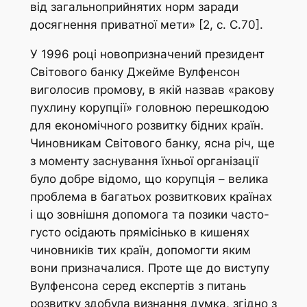
від загальноприйнятих норм заради
досягнення приватної мети» [2, с. С.70].
У 1996 році новопризначений президент
Світового банку Джейме Вулфенсон
виголосив промову, в якій назвав «ракову
пухлину корупції» головною перешкодою
для економічного розвитку бідних країн.
Чиновникам Світового банку, ясна річ, ще
з моменту заснування їхньої організації
було добре відомо, що корупція – велика
проблема в багатьох розвиткових країнах
і що зовнішня допомога та позики часто-
густо осідають прямісінько в кишенях
чиновників тих країн, допомогти яким
вони призначалися. Проте ще до виступу
Вулфенсона серед експертів з питань
розвитку здобула визнання думка, згідно з