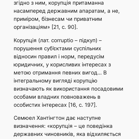
згідно з ним, корупція притаманна
насамперед державним апаратам, а не,
приміром, бізнесам чи приватним
організаціям» [21, с. 90].
Корупція (лат. corruptio – підкуп) –
порушення суб’єктами суспільних
відносин правил і норм, передусім
юридичних, у корисливих інтересах з
метою отримання певних вигод… В
інтегральному вигляді корупцію
визначають як використання посадовими
особами владних повноважень в
особистих інтересах [16, с. 197].
Семюел Хантінгтон дає наступне
визначення: «корупція – це поведінка
державних чиновників, яка відхиляється