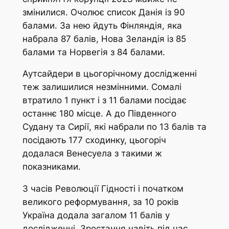
змінилися. Очолює список Данія із 90
балами. За нею йдуть Фінляндія, яка
набрала 87 балів, Нова Зеландія із 85
балами та Норвегія з 84 балами.
Аутсайдери в цьогорічному дослідженні
теж залишилися незмінними. Сомалі
втратило 1 пункт і з 11 балами посідає
останнє 180 місце. А до Південного
Судану та Сирії, які набрали по 13 балів та
посідають 177 сходинку, цьогоріч
додалася Венесуела з такими ж
показниками.
З часів Революції Гідності і початком
великого реформування, за 10 років
Україна додала загалом 11 балів у
дослідженні. Зростання навіть під час