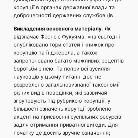
корупції в органах державної влади та
доброчесності державних службовців.
Викладення основного матеріалу.
Як
відзначає Френсіс Фукуяма, «на сьогодні
опубліковано гори статей і книжок про
корупцію та її джерела, а також
запропоновано багато можливих рецептів
боротьби з нею. Та попри всі зусилля
науковців у цьому питанні досі не
розроблено загальновизнаної таксономії
різних видів поведінки, які зазвичай
згруповують під рубрикою корупції, у
більшості означень корупції зроблено
акцент на присвоєнні суспільних ресурсів
задля отримання приватної вигоди. Для
початку це досить зручне означення;