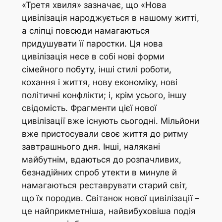
«Третя хвиля» зазначає, що «Нова
цивілізація народжується в нашому житті,
а сліпці повсюди намагаються
придушувати її паростки. Ця нова
цивілізація несе в собі нові форми
сімейного побуту, інші стилі роботи,
кохання і життя, нову економіку, нові
політичні конфлікти; і, крім усього, іншу
свідомість. Фрагменти цієї нової
цивілізації вже існують сьогодні. Мільйони
вже пристосували своє життя до ритму
завтрашнього дня. Інші, налякані
майбутнім, вдаються до розпачливих,
безнадійних спроб утекти в минуле й
намагаються реставрувати старий світ,
що їх породив. Світанок нової цивілізації –
це найприкметніша, найвибуховіша подія