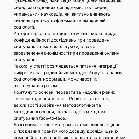
Здійснено огляд публікацій щодо цього питання як
серед закордонних дослідників, так і серед
українських науковців, які активно вивчають
питання процесу цифровізації в емпіричній
соціології.
Автори торкаються також етичних питань щодо
конфіденційності досліджень при проведенні
опитувань громадської думки, а саме,
забезпечення анонімності при проведенні онлайн
опитувань.
Також, у статті розглядається питання інтеграції
цифрових та традиційних методів збору та аналізу
соціологічної інформації, можливості їх
застосування разом.
Розглянуто основні переваги та недоліки різних
типів методу опитування. Робиться акцент на
важливості зберігання методологічної та
методичної основи, що закладені методом
опитування face-to-face.
Важливим аспектом в рамках емпіричної соціології
є поєднання практичного досвіду дослідницьких
компаній та науковців, які працюють над питаннями