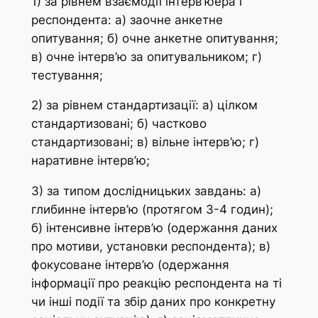
1) за рівнем взаємодії інтерв’юера і
респондента: а) заочне анкетне
опитування; б) очне анкетне опитування;
в) очне інтерв’ю за опитувальником; г)
тестування;
2) за рівнем стандартизації: а) цілком
стандартизовані; б) частково
стандартизовані; в) вільне інтерв’ю; г)
наративне інтерв’ю;
3) за типом дослідницьких завдань: а)
глибинне інтерв’ю (протягом 3-4 годин);
б) інтенсивне інтерв’ю (одержання даних
про мотиви, установки респондента); в)
фокусоване інтерв’ю (одержання
інформації про реакцію респондента на ті
чи інші події та збір даних про конкретну